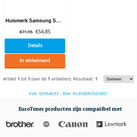
Huismerk Samsung SCX-5316D6/ELS Toner Black
€
54,85
€
71,95
Details
In winkelmand
Artikel
1
tot
1
(van de
1
artikelen).
Resultaat:
1
KvK: 69964033 - Btw: NL858083565B01
EuroToner producten zijn compatibel met