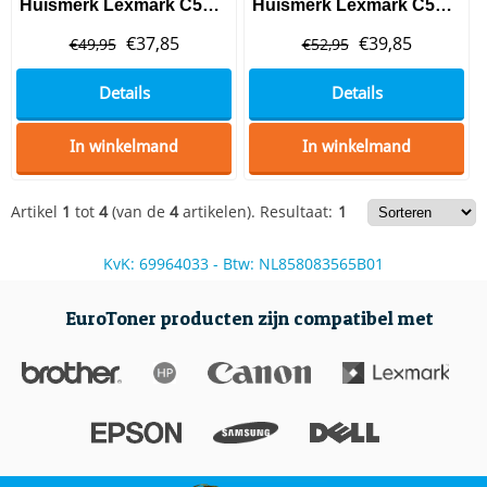
Huismerk Lexmark C500 (C500H2MG) Toner Magenta
Huismerk Lexmark C500 (C500H2YG) Toner Yellow
€
37,85
€
39,85
€
49,95
€
52,95
Details
Details
In winkelmand
In winkelmand
Artikel
1
tot
4
(van de
4
artikelen).
Resultaat:
1
KvK: 69964033 - Btw: NL858083565B01
EuroToner producten zijn compatibel met