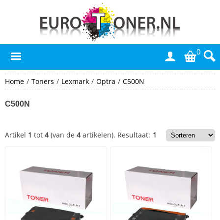
0
Home
/
Toners
/
Lexmark
/
Optra
/
C500N
C500N
Artikel
1
tot
4
(van de
4
artikelen).
Resultaat:
1