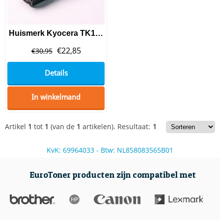
Huismerk Kyocera TK130 Toner Black
€
22,85
€
30,95
Details
In winkelmand
Artikel
1
tot
1
(van de
1
artikelen).
Resultaat:
1
KvK: 69964033 - Btw: NL858083565B01
EuroToner producten zijn compatibel met