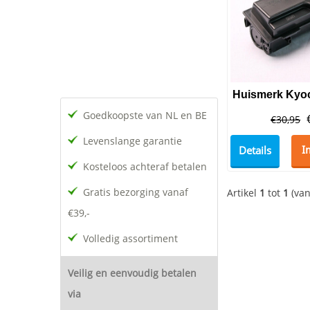
Goedkoopste van NL en BE
€
30,95
Levenslange garantie
Details
I
Kosteloos achteraf betalen
Gratis bezorging vanaf
Artikel
1
tot
1
(va
€39,-
Volledig assortiment
Veilig en eenvoudig betalen
via