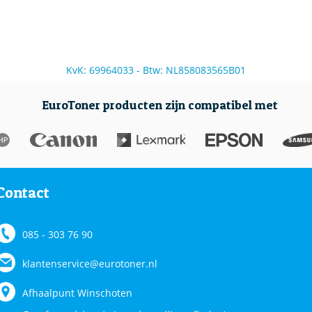
KvK: 69964033 - Btw: NL858083565B01
EuroToner producten zijn compatibel met
Contact
085 - 303 76 90
klantenservice@eurotoner.nl
Afhaalpunt Winschoten