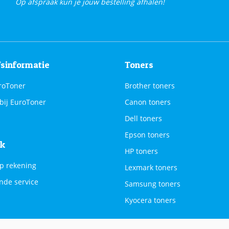
Op afspraak kun je jouw bestelling afhalen!
fsinformatie
Toners
roToner
Brother toners
bij EuroToner
Canon toners
Dell toners
Epson toners
jk
HP toners
p rekening
Lexmark toners
nde service
Samsung toners
Kyocera toners