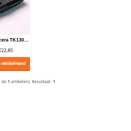
Huismerk Kyocera TK130 Toner Black
€
22,85
n winkelmand
n de
1
artikelen).
Resultaat:
1