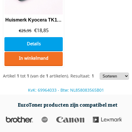
Huismerk Kyocera TK110 Toner Black
€
18,85
€
25,95
Details
In winkelmand
Artikel
1
tot
1
(van de
1
artikelen).
Resultaat:
1
KvK: 69964033 - Btw: NL858083565B01
EuroToner producten zijn compatibel met