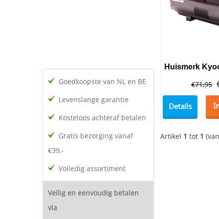
Goedkoopste van NL en BE
€
71,95
Levenslange garantie
Details
I
Kosteloos achteraf betalen
Gratis bezorging vanaf
Artikel
1
tot
1
(va
€39,-
Volledig assortiment
Veilig en eenvoudig betalen
via