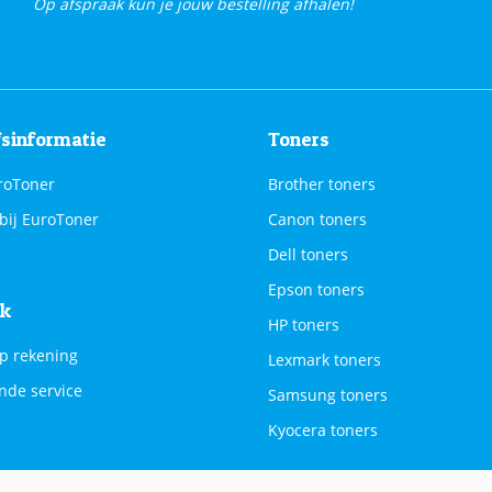
Op afspraak kun je jouw bestelling afhalen!
fsinformatie
Toners
roToner
Brother toners
bij EuroToner
Canon toners
Dell toners
Epson toners
jk
HP toners
p rekening
Lexmark toners
nde service
Samsung toners
Kyocera toners