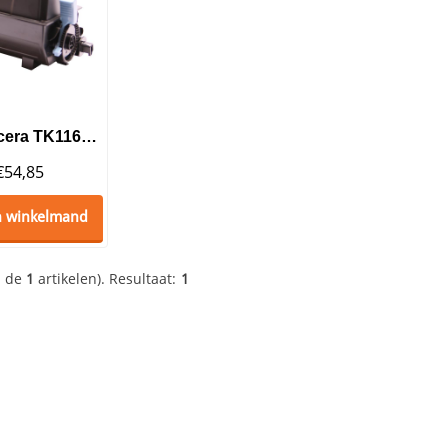
Huismerk Kyocera TK1160 Toner Black
€
54,85
n winkelmand
n de
1
artikelen).
Resultaat:
1