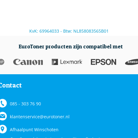
KvK: 69964033 - Btw: NL858083565B01
EuroToner producten zijn compatibel met
Contact
085 - 303 76 90
klantenservice@eurotoner.nl
Afhaalpunt Winschoten