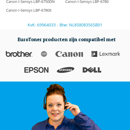
Canon I-Sensys LBP-6750DN
Canon I-Sensys LBP-6780
Canon I-Sensys LBP-6780X
KvK: 69964033 - Btw: NL858083565B01
EuroToner producten zijn compatibel met