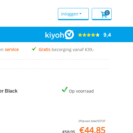
0
Inloggen
en
service
Gratis
bezorging vanaf €39,-
Op voorraad
er Black
(Prijs excl. btw)
€
37,07
€
44,85
€
58,95