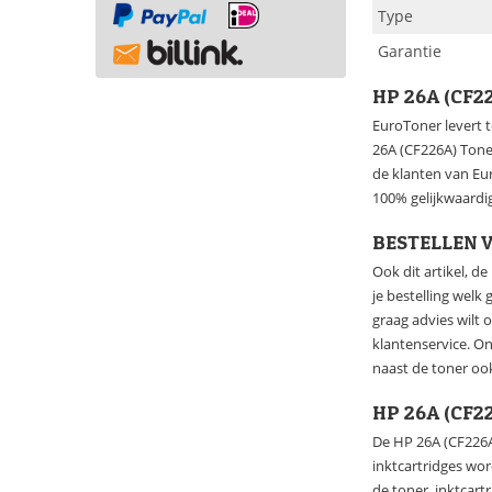
Type
Garantie
HP 26A (CF2
EuroToner levert t
26A (CF226A) Toner
de klanten van Eu
100% gelijkwaardig
BESTELLEN V
Ook dit artikel, d
je bestelling welk
graag advies wilt 
klantenservice. O
naast de toner oo
HP 26A (CF2
De HP 26A (CF226A
inktcartridges wo
de toner, inktcart