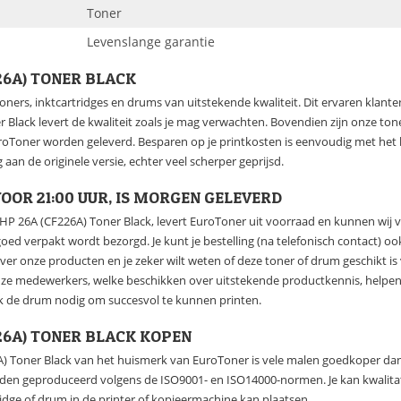
Toner
Levenslange garantie
26A) TONER BLACK
oners, inktcartridges en drums van uitstekende kwaliteit. Dit ervaren klan
 Black levert de kwaliteit zoals je mag verwachten. Bovendien zijn onze tone
roToner worden geleverd. Besparen op je printkosten is eenvoudig met het 
 aan de originele versie, echter veel scherper geprijsd.
OOR 21:00 UUR, IS MORGEN GELEVERD
e HP 26A (CF226A) Toner Black, levert EuroToner uit voorraad en kunnen wij 
 goed verpakt wordt bezorgd. Je kunt je bestelling (na telefonisch contact) 
over onze producten en je zeker wilt weten of deze toner of drum geschikt 
nze medewerkers, welke beschikken over uitstekende productkennis, helpen
k de drum nodig om succesvol te kunnen printen.
26A) TONER BLACK KOPEN
) Toner Black van het huismerk van EuroToner is vele malen goedkoper dan 
rden geproduceerd volgens de ISO9001- en ISO14000-normen. Je kan kwalitat
ridge of drum in de printer of kopieermachine kan plaatsen.