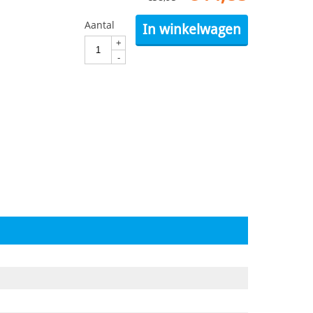
Aantal
In winkelwagen
+
-