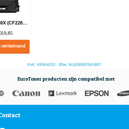
Huismerk HP 26X (CF226X) Toner Black Hoge Capaciteit
€
69,85
n winkelmand
KvK: 69964033 - Btw: NL858083565B01
EuroToner producten zijn compatibel met
Contact