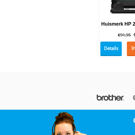
€
91,95
Details
I