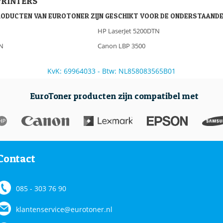
PRINTERS
RODUCTEN VAN EUROTONER ZIJN GESCHIKT VOOR DE ONDERSTAANDE
HP LaserJet 5200DTN
TN
Canon LBP 3500
KvK: 69964033 - Btw: NL858083565B01
EuroToner producten zijn compatibel met
Contact
085 - 303 76 90
klantenservice@eurotoner.nl