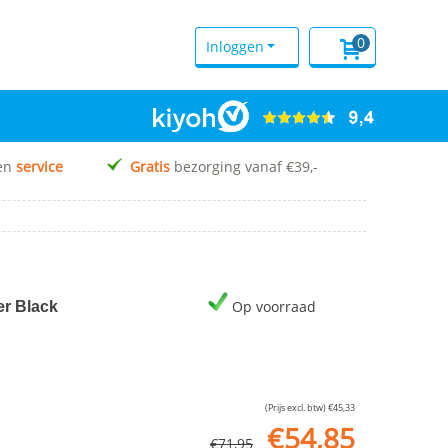
0
Inloggen
en
service
Gratis
bezorging vanaf €39,-
Op voorraad
r Black
(Prijs excl. btw)
€
45,33
€
54,85
€
71,95