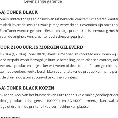
Levenslange garantie
16A) TONER BLACK
oners, inktcartridges en drums van uitstekende kwaliteit. Dit ervaren klan
 Black levert de kwaliteit zoals je mag verwachten. Bovendien zijn onze ton
n EuroToner worden geleverd. Besparen op je printkosten is eenvoudig met h
 aan de originele versie, echter veel scherper geprijsd.
OOR 21:00 UUR, IS MORGEN GELEVERD
e HP 16A (Q7516A) Toner Black, levert EuroToner uit voorraad en kunnen wij 
 goed verpakt wordt bezorgd. Je kunt je bestelling (na telefonisch contact) 
over onze producten en je zeker wilt weten of deze toner of drum geschikt 
nze medewerkers, welke beschikken over uitstekende productkennis, helpen
k de drum nodig om succesvol te kunnen printen.
16A) TONER BLACK KOPEN
) Toner Black van het huismerk van EuroToner is vele malen goedkoper dan 
rden geproduceerd volgens de ISO9001- en ISO14000-normen. Je kan kwalitat
ridge of drum in de printer of kopieermachine kan plaatsen.