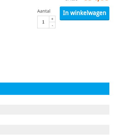
Aantal
In winkelwagen
+
-