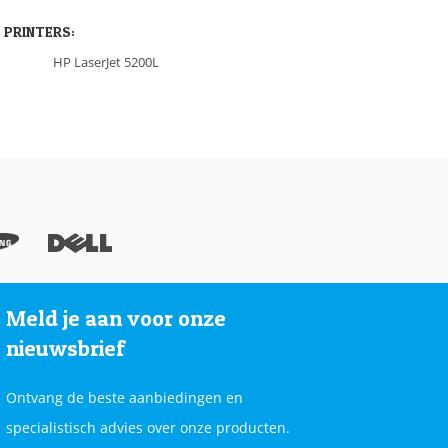
 PRINTERS:
HP LaserJet 5200L
Meld je aan voor onze
nieuwsbrief
Ontvang de beste aanbiedingen en
specialistisch advies over onze producten.