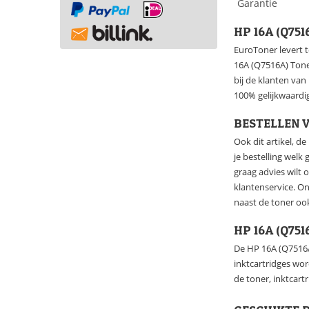
Garantie
HP 16A (Q75
EuroToner levert t
16A (Q7516A) Toner
bij de klanten va
100% gelijkwaardig
BESTELLEN V
Ook dit artikel, d
je bestelling welk
graag advies wilt 
klantenservice. O
naast de toner oo
HP 16A (Q75
De HP 16A (Q7516A
inktcartridges wo
de toner, inktcart