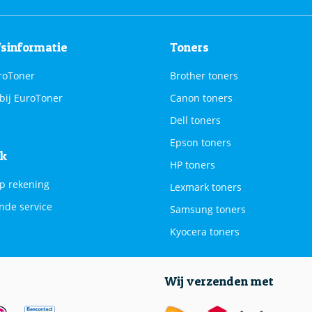
fsinformatie
Toners
roToner
Brother toners
bij EuroToner
Canon toners
Dell toners
Epson toners
jk
HP toners
p rekening
Lexmark toners
nde service
Samsung toners
Kyocera toners
Wij verzenden met