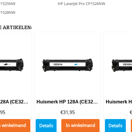
CP1525NW
HP LaserJet Pro CP1526NW
CP1528NW
 ARTIKELEN:
Huismerk HP 128A (CE320A) Toner Black
Huismerk HP 128A (CE321A) Toner Cyaan
,95
€
31,95
Details
Details
n winkelmand
In winkelmand