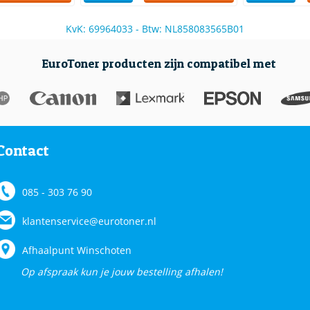
KvK: 69964033 - Btw: NL858083565B01
EuroToner producten zijn compatibel met
Contact
085 - 303 76 90
klantenservice@eurotoner.nl
Afhaalpunt Winschoten
Op afspraak kun je jouw bestelling afhalen!