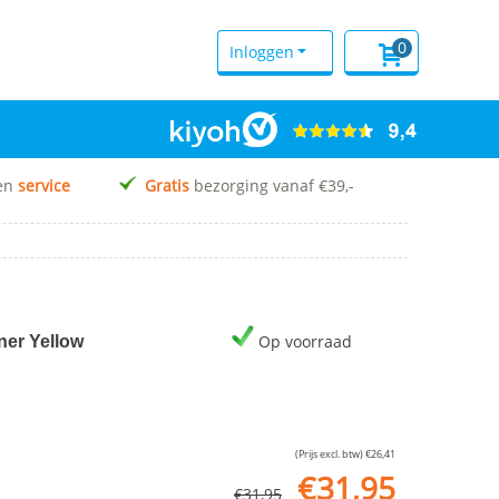
0
Inloggen
en
service
Gratis
bezorging vanaf €39,-
Op voorraad
er Yellow
(Prijs excl. btw)
€
26,41
€
31,95
€
31,95