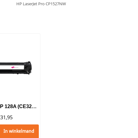
HP LaserJet Pro CP1527NW
Huismerk HP 128A (CE323A) Toner Magenta
€
31,95
In winkelmand