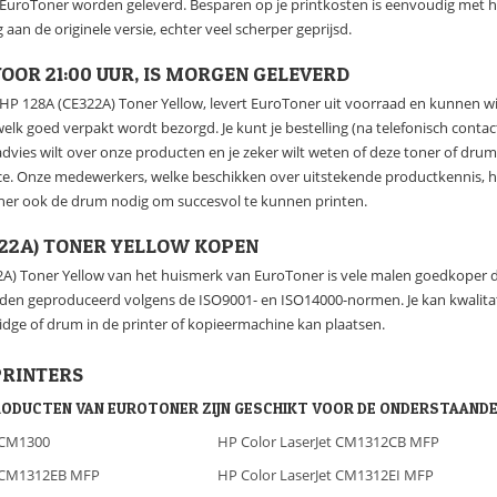
n EuroToner worden geleverd. Besparen op je printkosten is eenvoudig met h
 aan de originele versie, echter veel scherper geprijsd.
OOR 21:00 UUR, IS MORGEN GELEVERD
e HP 128A (CE322A) Toner Yellow, levert EuroToner uit voorraad en kunnen wi
 welk goed verpakt wordt bezorgd. Je kunt je bestelling (na telefonisch conta
dvies wilt over onze producten en je zeker wilt weten of deze toner of dru
ce. Onze medewerkers, welke beschikken over uitstekende productkennis, h
oner ook de drum nodig om succesvol te kunnen printen.
322A) TONER YELLOW KOPEN
A) Toner Yellow van het huismerk van EuroToner is vele malen goedkoper da
rden geproduceerd volgens de ISO9001- en ISO14000-normen. Je kan kwalitat
ridge of drum in de printer of kopieermachine kan plaatsen.
PRINTERS
RODUCTEN VAN EUROTONER ZIJN GESCHIKT VOOR DE ONDERSTAANDE
t CM1300
HP Color LaserJet CM1312CB MFP
t CM1312EB MFP
HP Color LaserJet CM1312EI MFP