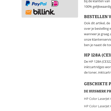
bij de klanten va
100% gelijkwaardig
BESTELLEN V
Ook dit artikel, d
over je bestelling
wanneer je graag a
onze klantenservi
ben je naast de t
HP 128A (CE
De HP 128A (CE322
inktcartridges wo
de toner, inktcart
GESCHIKTE 
DE HUISMERK P
HP Color LaserJe
HP Color LaserJe