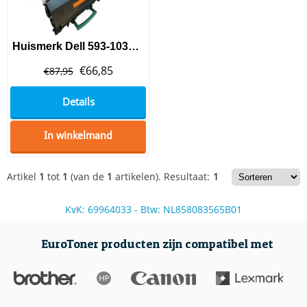
Huismerk Dell 593-10335 (PK941) Toner Black
€
66,85
€
87,95
Details
In winkelmand
Artikel
1
tot
1
(van de
1
artikelen).
Resultaat:
1
KvK: 69964033 - Btw: NL858083565B01
EuroToner producten zijn compatibel met