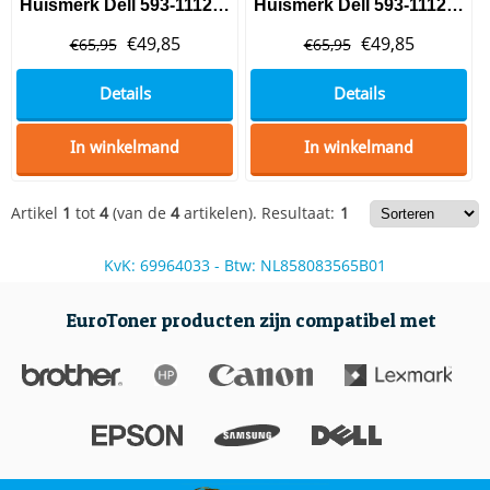
Huismerk Dell 593-11121 (XKGFP) Toner Magenta
Huismerk Dell 593-11122 (1M4KP) Toner Cyaan
€
49,85
€
49,85
€
65,95
€
65,95
Details
Details
In winkelmand
In winkelmand
Artikel
1
tot
4
(van de
4
artikelen).
Resultaat:
1
KvK: 69964033 - Btw: NL858083565B01
EuroToner producten zijn compatibel met