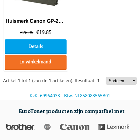
Huismerk Canon GP-215 Toner Black
€
19,85
€
26,95
Details
In winkelmand
Artikel
1
tot
1
(van de
1
artikelen).
Resultaat:
1
KvK: 69964033 - Btw: NL858083565B01
EuroToner producten zijn compatibel met