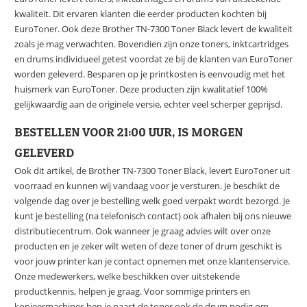
kwaliteit. Dit ervaren klanten die eerder producten kochten bij
EuroToner. Ook deze Brother TN-7300 Toner Black levert de kwaliteit
zoals je mag verwachten. Bovendien zijn onze toners, inktcartridges
en drums individueel getest voordat ze bij de klanten van EuroToner
worden geleverd. Besparen op je printkosten is eenvoudig met het
huismerk van EuroToner. Deze producten zijn kwalitatief 100%
gelijkwaardig aan de originele versie, echter veel scherper geprijsd.
BESTELLEN VOOR 21:00 UUR, IS MORGEN
GELEVERD
Ook dit artikel, de Brother TN-7300 Toner Black, levert EuroToner uit
voorraad en kunnen wij vandaag voor je versturen. Je beschikt de
volgende dag over je bestelling welk goed verpakt wordt bezorgd. Je
kunt je bestelling (na telefonisch contact) ook afhalen bij ons nieuwe
distributiecentrum. Ook wanneer je graag advies wilt over onze
producten en je zeker wilt weten of deze toner of drum geschikt is
voor jouw printer kan je contact opnemen met onze klantenservice.
Onze medewerkers, welke beschikken over uitstekende
productkennis, helpen je graag. Voor sommige printers en
kopieermachines ben je naast de toner ook de drum nodig om