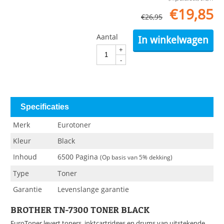
€
19,85
€
26,95
Aantal
In winkelwagen
+
-
Specificaties
Merk
Eurotoner
Kleur
Black
Inhoud
6500 Pagina
(Op basis van 5% dekking)
Type
Toner
Garantie
Levenslange garantie
BROTHER TN-7300 TONER BLACK
EuroToner levert toners, inktcartridges en drums van uitstekende