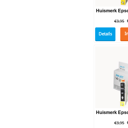
€
3,95
Details
I
€
3,95