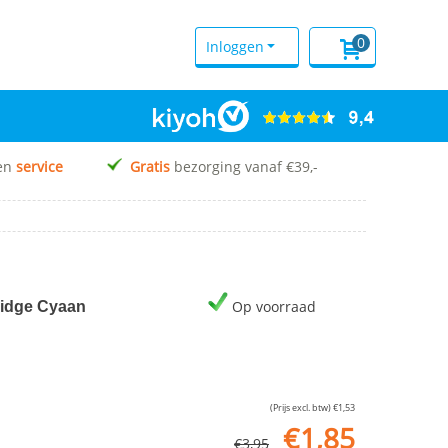
0
Inloggen
en
service
Gratis
bezorging vanaf €39,-
Op voorraad
ridge Cyaan
(Prijs excl. btw)
€
1,53
€
1,85
€
3,95