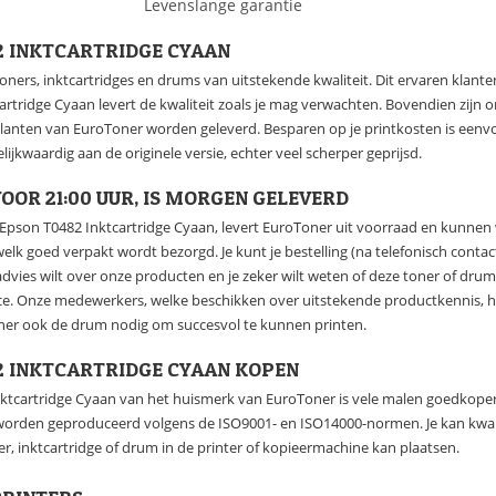
Levenslange garantie
2 INKTCARTRIDGE CYAAN
oners, inktcartridges en drums van uitstekende kwaliteit. Dit ervaren klan
rtridge Cyaan levert de kwaliteit zoals je mag verwachten. Bovendien zijn o
 klanten van EuroToner worden geleverd. Besparen op je printkosten is een
lijkwaardig aan de originele versie, echter veel scherper geprijsd.
OOR 21:00 UUR, IS MORGEN GELEVERD
e Epson T0482 Inktcartridge Cyaan, levert EuroToner uit voorraad en kunnen 
 welk goed verpakt wordt bezorgd. Je kunt je bestelling (na telefonisch conta
dvies wilt over onze producten en je zeker wilt weten of deze toner of dru
ce. Onze medewerkers, welke beschikken over uitstekende productkennis, h
oner ook de drum nodig om succesvol te kunnen printen.
2 INKTCARTRIDGE CYAAN KOPEN
ktcartridge Cyaan van het huismerk van EuroToner is vele malen goedkoper 
 worden geproduceerd volgens de ISO9001- en ISO14000-normen. Je kan kwali
r, inktcartridge of drum in de printer of kopieermachine kan plaatsen.