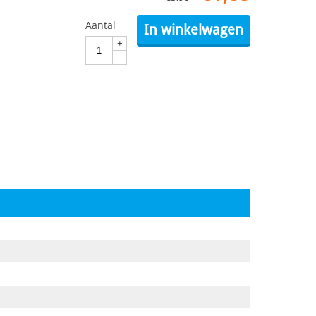
Aantal
In winkelwagen
+
-