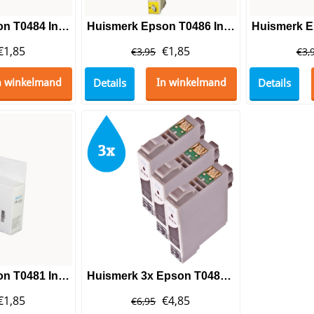
Huismerk Epson T0484 Inktcartridge Yellow
Huismerk Epson T0486 Inktcartridge Light Magenta
€
1,85
€
1,85
€
3,95
€
3,
Details
Details
n winkelmand
In winkelmand
Huismerk Epson T0481 Inktcartridge Black
Huismerk 3x Epson T0481 (set)
€
1,85
€
4,85
€
6,95