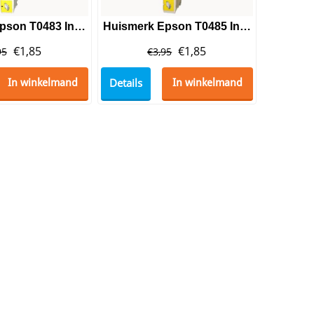
Huismerk Epson T0483 Inktcartridge Magenta
Huismerk Epson T0485 Inktcartridge Light Cyaan
€
1,85
€
1,85
95
€
3,95
Details
In winkelmand
In winkelmand