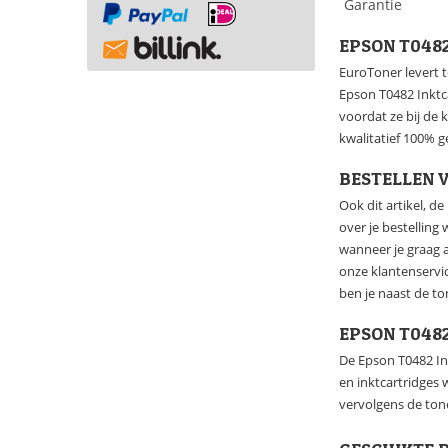
Garantie
EPSON T048
EuroToner levert t
Epson T0482 Inktca
voordat ze bij de
kwalitatief 100% ge
BESTELLEN V
Ook dit artikel, d
over je bestelling
wanneer je graag a
onze klantenservi
ben je naast de t
EPSON T048
De Epson T0482 In
en inktcartridges
vervolgens de tone