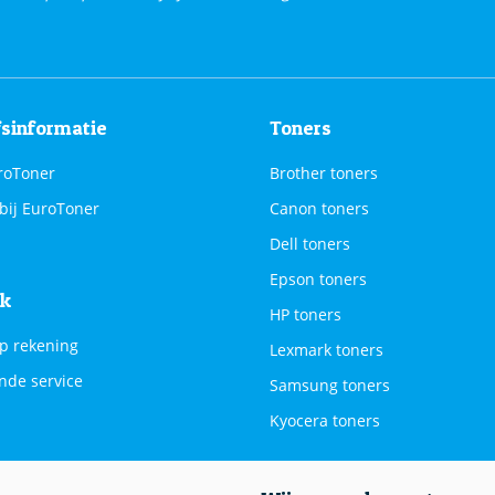
fsinformatie
Toners
roToner
Brother toners
bij EuroToner
Canon toners
Dell toners
Epson toners
jk
HP toners
p rekening
Lexmark toners
nde service
Samsung toners
Kyocera toners