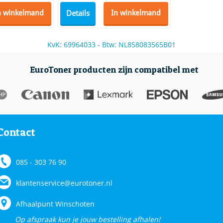
Details
n winkelmand
In winkelmand
KvK: 69964033 - Btw: NL858083565B01
EuroToner producten zijn compatibel met
Contact
085 - 303 76 90
klantenservice@eurotoner.nl
Afhaalpunt Winschoten
Op afspraak kun je jouw bestelling afhalen!