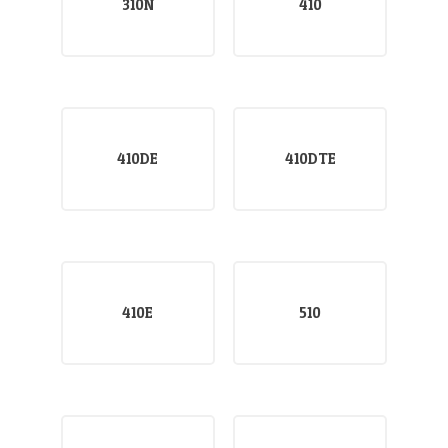
310N
410
410DE
410DTE
410E
510