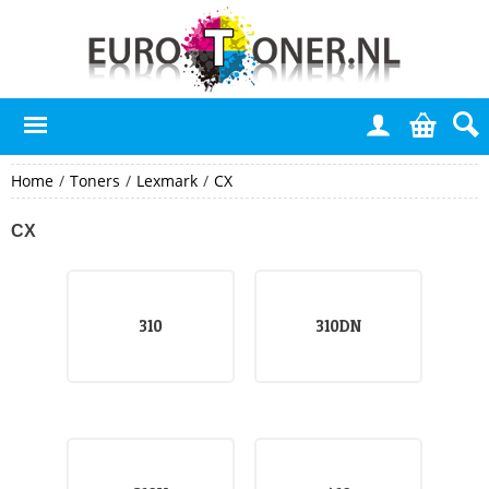
Home
/
Toners
/
Lexmark
/
CX
CX
310
310DN